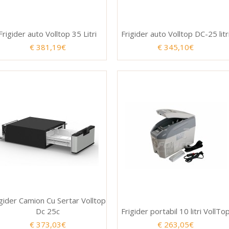
Frigider auto Volltop 35 Litri
Frigider auto Volltop DC-25 litr
€ 381,19€
€ 345,10€
igider Camion Cu Sertar Volltop
Dc 25c
Frigider portabil 10 litri VollTo
€ 373,03€
€ 263,05€