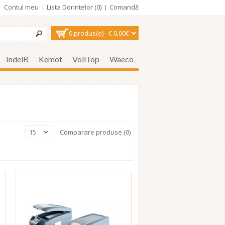
Contul meu
Lista Dorintelor (0)
Comandă
0 produs(e) - € 0,00€
IndelB
Kemot
VollTop
Waeco
15
Comparare produse (0)