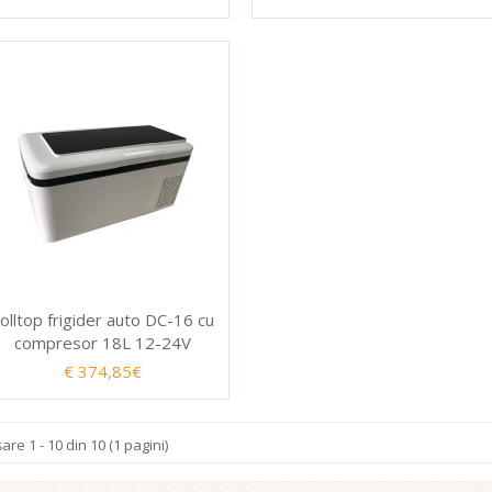
olltop frigider auto DC-16 cu
compresor 18L 12-24V
€ 374,85€
şare 1 - 10 din 10 (1 pagini)