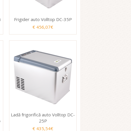
i
Frigider auto Volltop DC-35P
€ 456,07€
Ladă frigorifică auto Volltop DC-
p
25P
€ 435,54€