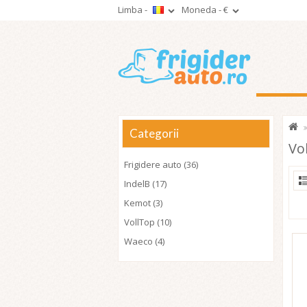
Limba -
Moneda -
€
Categorii
Vo
Frigidere auto (36)
IndelB (17)
Kemot (3)
VollTop (10)
Waeco (4)