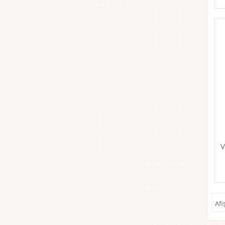
V
Afi