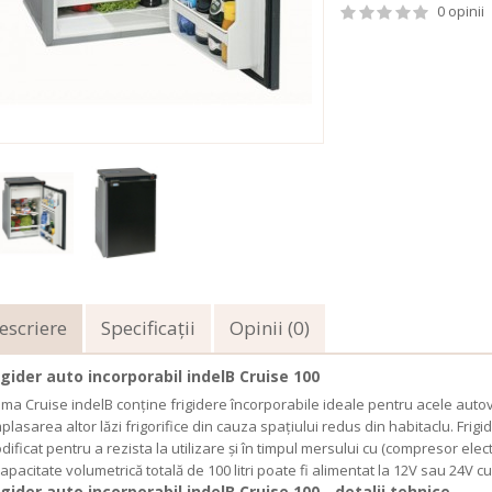
0 opinii
escriere
Specificaţii
Opinii (0)
igider auto incorporabil indelB Cruise 100
ma Cruise indelB conține frigidere încorporabile ideale pentru acele auto
plasarea altor lăzi frigorifice din cauza spațiului redus din habitaclu. Frig
dificat pentru a rezista la utilizare și în timpul mersului cu (compresor elect
capacitate volumetrică totală de 100 litri poate fi alimentat la 12V sau 24V c
igider auto incorporabil indelB Cruise 100 - detalii tehnice