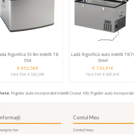
ada frigorifica 55 litri indelB TB
Ladă frigorifică auto indelB TB7
55A
Steel
€ 692,58€
€ 720,91€
Fără TVA: € 582,00€
Fără TVA: € 605,81€
chete:
Frigider auto incorporabil indelB Cruise 100
,
frigider auto incorporabi
Informaţii
Contul Meu
Despre noi
Contul meu