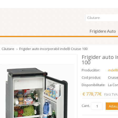
Frigidere Auto
Căutare
Frigider auto incorporabil indelB Cruise 100
Frigider auto 
100
Producător:
indelB
Cod produs:
Cruise
Disponibilitate:
La Co
€ 778,77€
Fără TVA
Cant.
Adaug