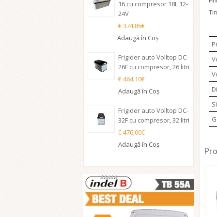
16 cu compresor 18L 12-
Ti
24V
€ 374,85€
Adaugă în Coş
P
Frigider auto Volltop DC-
V
26F cu compresor, 26 litri
V
€ 464,10€
D
Adaugă în Coş
S
Frigider auto Volltop DC-
G
32F cu compresor, 32 litri
€ 476,00€
Adaugă în Coş
Pro