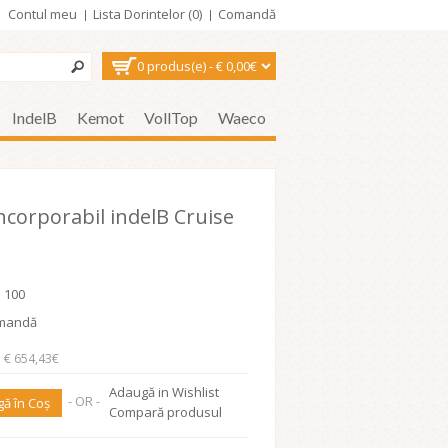
Contul meu
Lista Dorintelor (0)
Comandă
0 produs(e) - € 0,00€
IndelB
Kemot
VollTop
Waeco
incorporabil indelB Cruise
 100
mandă
: € 654,43€
Adaugă in Wishlist
- OR -
ă în Coş
Compară produsul