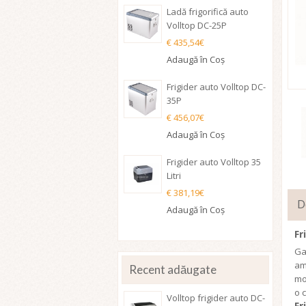
Ladă frigorifică auto
Volltop DC-25P
€ 435,54€
Adaugă în Coş
Frigider auto Volltop DC-
35P
€ 456,07€
Adaugă în Coş
Frigider auto Volltop 35
Litri
€ 381,19€
D
Adaugă în Coş
Fr
Ga
am
Recent adăugate
mo
o 
Volltop frigider auto DC-
Fr