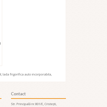
4
l
,
lada frigorifica auto incorporabila
,
Contact
Str. Principală nr.801/E, Cristești,