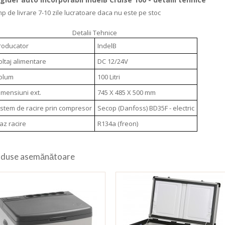
mp de livrare 7-10 zile lucratoare daca nu este pe stoc
Detalii Tehnice
roducator
IndelB
oltaj alimentare
DC 12/24V
olum
100 Litri
imensiuni ext.
745 X 485 X 500 mm
istem de racire prin compresor
Secop (Danfoss) BD35F - electric
az racire
R134a (freon)
duse asemănătoare