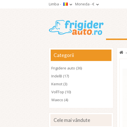
Limba -
Moneda -
€
Categorii
Frigidere auto (36)
IndelB (17)
Kemot (3)
VollTop (10)
Waeco (4)
Cele mai vândute