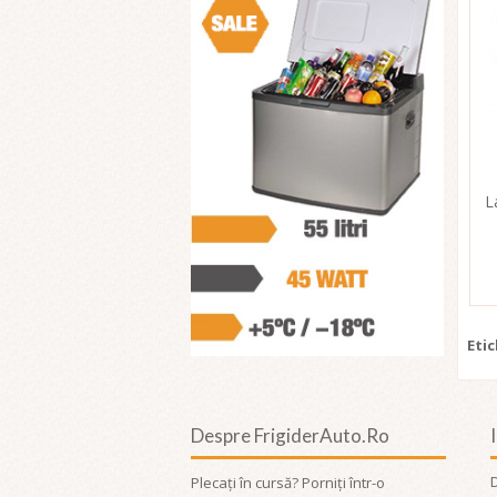
L
Eti
Despre FrigiderAuto.ro
Plecați în cursă? Porniți într-o