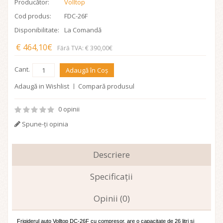
Producător:
Volltop
Cod produs:
FDC-26F
Disponibilitate:
La Comandă
€ 464,10€
Fără TVA: € 390,00€
Cant.
Adaugă în Coş
Adaugă in Wishlist
Compară produsul
0 opinii
Spune-ţi opinia
Descriere
Specificaţii
Opinii (0)
Frigiderul auto Volltop DC-26F cu compresor, are o capacitate de 26 litri și