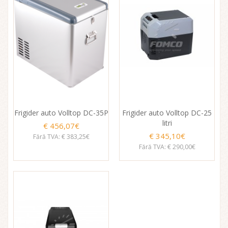
Frigider auto Volltop DC-35P
Frigider auto Volltop DC-25
litri
€ 456,07€
€ 345,10€
Fără TVA: € 383,25€
Fără TVA: € 290,00€