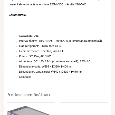
poate fi alimentat atât la tensiune 12/24V DC, cât și la 220V AC.
Caracteristici:
Capacitate: 26L
Interval răcire: -18℃/+10℃（40/45℃ sub temperatura ambientală)
Gaz refrigerant: R134a, fără CFC
Lichid de răcire: C-pentan, fără CFC
Putere: DC 45W, AC 55W
Alimentare: DC: 12V / 24V (comutare automată); 220V AC
Dimensiune cutie: W585 x D350x H404 mm
Dimensiunea ambalajului: W640 x D410 x H470mm
Greutate:
Produse asemănătoare