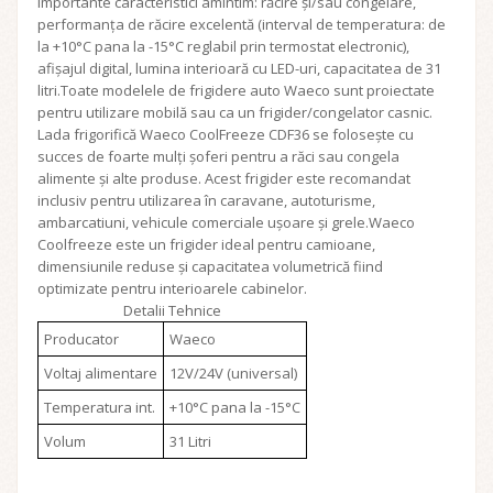
importante caracteristici amintim: răcire și/sau congelare,
performanța de răcire excelentă (interval de temperatura: de
la +10°C pana la -15°C reglabil prin termostat electronic),
afișajul digital, lumina interioară cu LED-uri, capacitatea de 31
litri.Toate modelele de frigidere auto Waeco sunt proiectate
pentru utilizare mobilă sau ca un frigider/congelator casnic.
Lada frigorifică Waeco CoolFreeze CDF36 se folosește cu
succes de foarte mulți șoferi pentru a răci sau congela
alimente și alte produse. Acest frigider este recomandat
inclusiv pentru utilizarea în caravane, autoturisme,
ambarcatiuni, vehicule comerciale ușoare și grele.Waeco
Coolfreeze este un frigider ideal pentru camioane,
dimensiunile reduse și capacitatea volumetrică fiind
optimizate pentru interioarele cabinelor.
Detalii Tehnice
Producator
Waeco
Voltaj alimentare
12V/24V (universal)
Temperatura int.
+10°C pana la -15°C
Volum
31 Litri