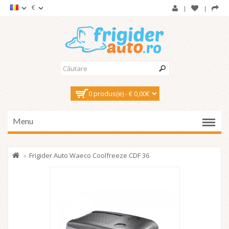
€
0 produs(e) - € 0,00€
Menu
Frigider Auto Waeco Coolfreeze CDF 36