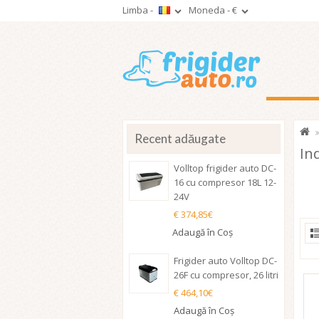
Limba -
Moneda -
€
Recent adăugate
In
Volltop frigider auto DC-
16 cu compresor 18L 12-
24V
€ 374,85€
Adaugă în Coş
Frigider auto Volltop DC-
26F cu compresor, 26 litri
€ 464,10€
Adaugă în Coş