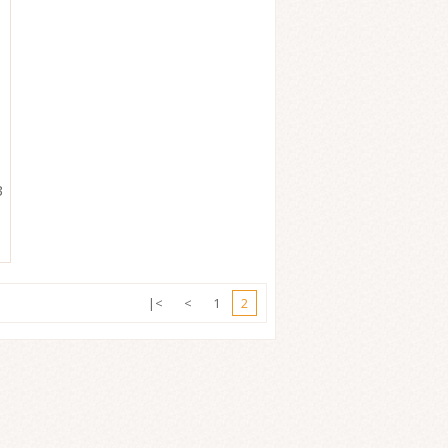
B
|<
<
1
2