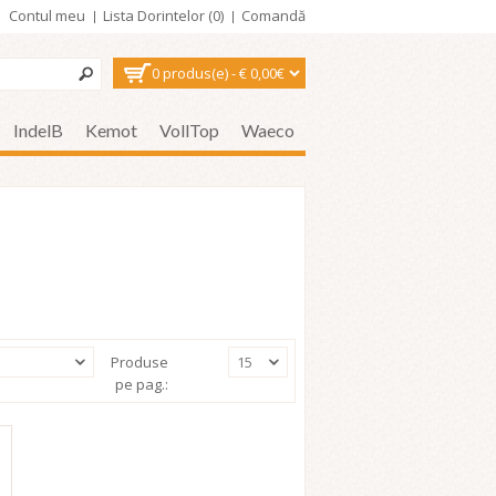
Contul meu
Lista Dorintelor (0)
Comandă
0 produs(e) - € 0,00€
IndelB
Kemot
VollTop
Waeco
Produse
15
pe pag.: