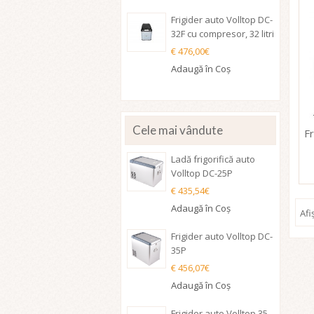
Frigider auto Volltop DC-
32F cu compresor, 32 litri
€ 476,00€
Adaugă în Coş
Cele mai vândute
F
Ladă frigorifică auto
Volltop DC-25P
€ 435,54€
Adaugă în Coş
Afi
Frigider auto Volltop DC-
35P
€ 456,07€
Adaugă în Coş
Frigider auto Volltop 35