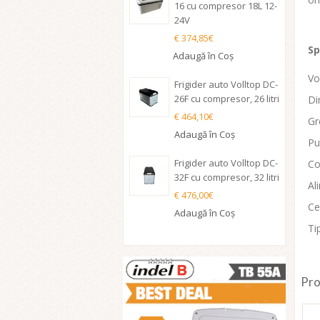
16 cu compresor 18L 12-
24V
€ 374,85€
Sp
Adaugă în Coş
Vo
Frigider auto Volltop DC-
26F cu compresor, 26 litri
Di
€ 464,10€
Gr
Adaugă în Coş
Pu
Frigider auto Volltop DC-
Co
32F cu compresor, 32 litri
Al
€ 476,00€
Ce
Adaugă în Coş
Ti
Pro