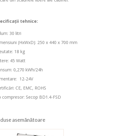
ecificații tehnice:
lum: 30 litri
mensiuni (HxWxD): 250 x 440 x 700 mm
eutate: 18 kg
tere: 45 Watt
nsum: 0,270 kWh/24h
imentare: 12-24V
rtificări: CE, EMC, ROHS
p compresor: Secop BD1.4-FSD
duse asemănătoare