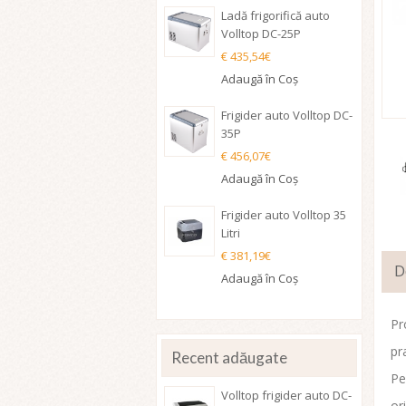
Ladă frigorifică auto
Volltop DC-25P
€ 435,54€
Adaugă în Coş
Frigider auto Volltop DC-
35P
€ 456,07€
Adaugă în Coş
Frigider auto Volltop 35
Litri
€ 381,19€
D
Adaugă în Coş
Pr
pr
Recent adăugate
Pe
Volltop frigider auto DC-
or