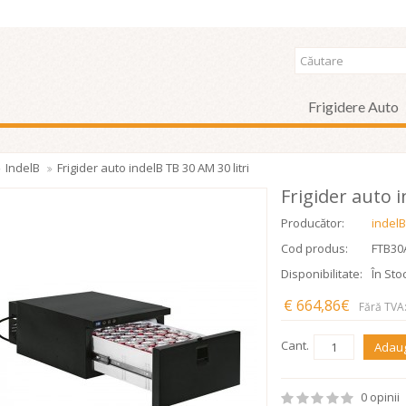
Frigidere Auto
IndelB
Frigider auto indelB TB 30 AM 30 litri
Frigider auto i
Producător:
indelB
Cod produs:
FTB3
Disponibilitate:
În Sto
€ 664,86€
Fără TVA
Cant.
Adaug
0 opinii