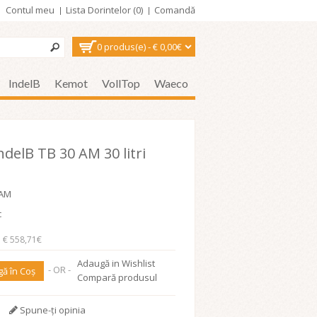
Contul meu
Lista Dorintelor (0)
Comandă
0 produs(e) - € 0,00€
IndelB
Kemot
VollTop
Waeco
ndelB TB 30 AM 30 litri
0AM
c
: € 558,71€
Adaugă in Wishlist
- OR -
ă în Coş
Compară produsul
Spune-ţi opinia