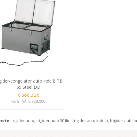
igider-congelator auto indelB TB
65 Steel DD
€ 866,32€
Fără TVA: € 728,00€
chete:
frigider auto
,
frigider auto 30 litri
,
frigider auto indelb
,
frigider auto m