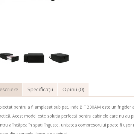
escriere
Specificaţii
Opinii (0)
oiectat pentru a fi amplasat sub pat, indelB TB30AM este un frigider 
actică. Acest model este soluția perfectă pentru cabinele care nu au pr
ntru a încăpea în spații înguste, unitatea compresorului poate fi ușor
icare din scaunele libere ale cabinei.