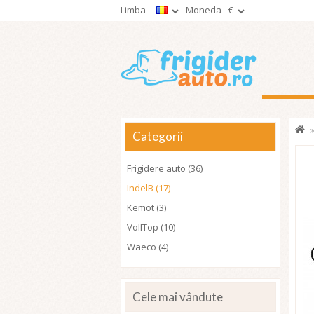
Limba -
Moneda -
€
Categorii
Frigidere auto (36)
IndelB (17)
Kemot (3)
VollTop (10)
Waeco (4)
Cele mai vândute