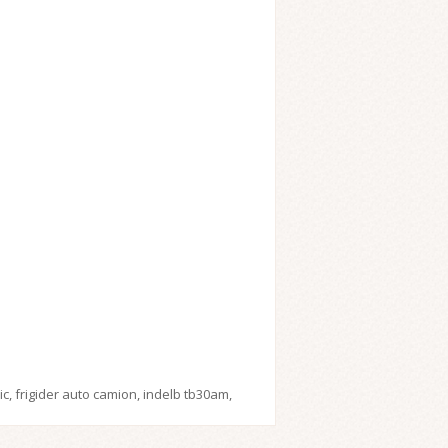
ic
,
frigider auto camion
,
indelb tb30am
,