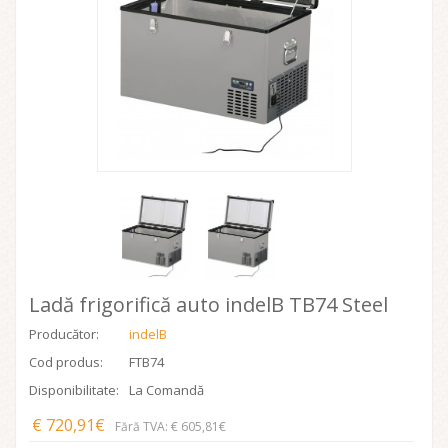
Ladă frigorifică auto indelB TB74 Steel
Producător:
indelB
Cod produs:
FTB74
Disponibilitate:
La Comandă
€ 720,91€
Fără TVA: € 605,81€