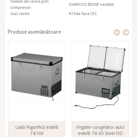
Sistem de racire prin
DANFOSS BD50F ventilat
compresor:
Gaz racire
R134a fara CFC
Produse asemănătoare
Ladă frigorifică indelB
Frigider-congelator auto
TB100
indelB TB 65 Steel DD
in