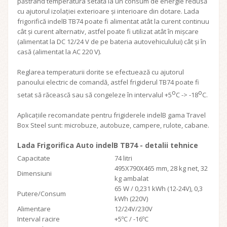
păstrând temperatura setată la un consum de energie redusă
cu ajutorul izolației exterioare și interioare din dotare. Lada
frigorifică indelB TB74 poate fi alimentat atât la curent continuu
cât și curent alternativ, astfel poate fi utilizat atât în mișcare
(alimentat la DC 12/24 V de pe bateria autovehiculului) cât și în
casă (alimentat la AC 220 V).
Reglarea temperaturii dorite se efectuează cu ajutorul
panoului electric de comandă, astfel frigiderul TB74 poate fi
o
o
setat să răcească sau să congeleze în intervalul +5
C -> -18
C.
Aplicațiile recomandate pentru frigiderele indelB gama Travel
Box Steel sunt: microbuze, autobuze, campere, rulote, cabane.
Lada Frigorifica Auto indelB TB74 - detalii tehnice
Capacitate
74 litri
495X790X465 mm, 28 kg net, 32
Dimensiuni
kg ambalat
65 W / 0,231 kWh (12-24V), 0,3
Putere/Consum
kWh (220V)
Alimentare
12/24V/230V
Interval racire
+5ºC / -16ºC