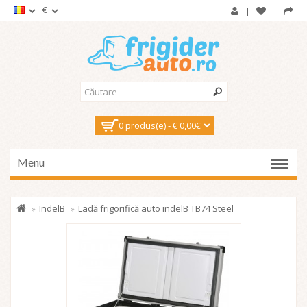
€
0 produs(e) - € 0,00€
Menu
IndelB
Ladă frigorifică auto indelB TB74 Steel