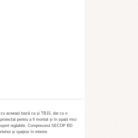
i, cu aceeași bază ca și TB15, dar cu o
roiectat pentru a fi montat și în spații mici
 transport reglabile. Compresorul SECOP BD
erior și spațios în interior.