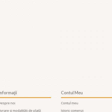
Informaţii
Contul Meu
Despre noi
Contul meu
ivrare și modalități de plată
Istoric comenzi