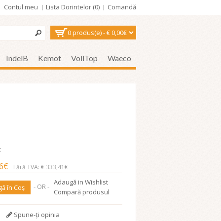
Contul meu
Lista Dorintelor (0)
Comandă
0 produs(e) - € 0,00€
IndelB
Kemot
VollTop
Waeco
c
76€
Fără TVA: € 333,41€
Adaugă in Wishlist
- OR -
ă în Coş
Compară produsul
Spune-ţi opinia