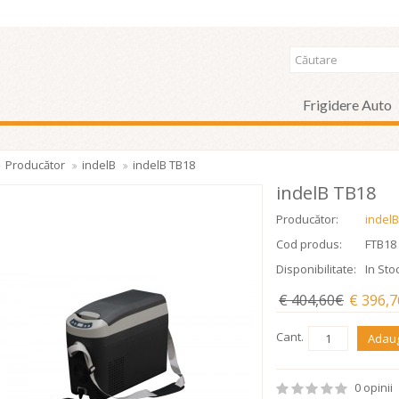
Frigidere Auto
Producător
indelB
indelB TB18
indelB TB18
Producător:
indelB
Cod produs:
FTB18
Disponibilitate:
In Sto
€ 404,60€
€ 396,
Cant.
Adaug
0 opinii