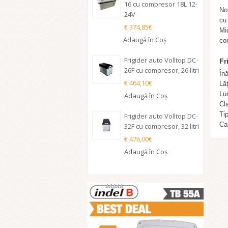
16 cu compresor 18L 12-
Nou
24V
cu
€ 374,85€
Mic
Adaugă în Coş
co
Frigider auto Volltop DC-
Fr
26F cu compresor, 26 litri
În
€ 464,10€
Lă
Lu
Adaugă în Coş
Cla
Tip
Frigider auto Volltop DC-
Ca
32F cu compresor, 32 litri
€ 476,00€
Adaugă în Coş