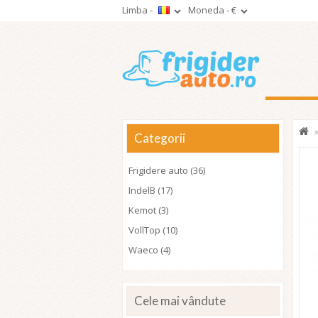
Limba -
Moneda -
€
Categorii
Frigidere auto (36)
IndelB (17)
Kemot (3)
VollTop (10)
Waeco (4)
Cele mai vândute