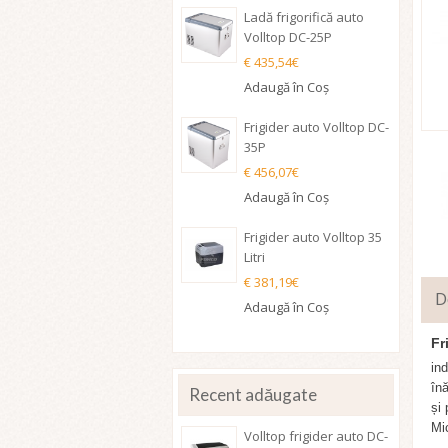
Ladă frigorifică auto
Volltop DC-25P
€ 435,54€
Adaugă în Coş
Frigider auto Volltop DC-
35P
€ 456,07€
Adaugă în Coş
Frigider auto Volltop 35
Litri
€ 381,19€
D
Adaugă în Coş
Fr
in
înă
Recent adăugate
și
Mic
Volltop frigider auto DC-