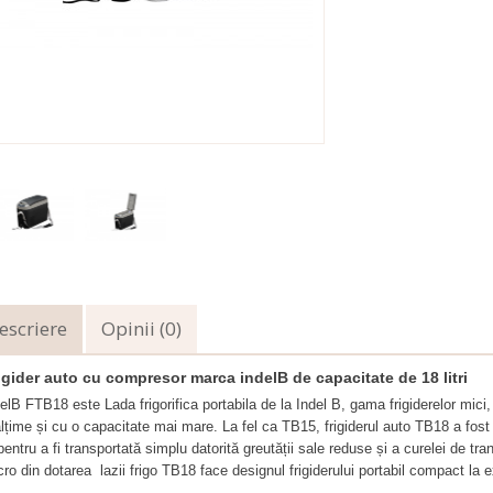
escriere
Opinii (0)
igider auto cu compresor marca indelB de capacitate de 18 litri
delB FTB18 este Lada frigorifica portabila de la Indel B, gama frigiderelor mic
lțime și cu o capacitate mai mare. La fel ca TB15, frigiderul auto TB18 a fost p
 pentru a fi transportată simplu datorită greutății sale reduse și a curelei de
ro din dotarea lazii frigo TB18 face designul frigiderului portabil compact la ext