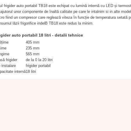
l frigider auto portabil TB18 este echipat cu lumină internă cu LED și termosta
 ajutorul unor componente de înaltă calitate pe care le intalnim si in alte mod
ro fiind un compresor care reglează viteza în funcție de temperatura setată pe t
nsumul lăzii frigorifice indelB TB18 este redus la minim.
igider auto portabil 18 litri - detalii tehnice
ălțime
405 mm
țime
235 mm
ngime
565 mm
să frigider
de la 0 la 20 litri
 instalare
frigider portabil
pacitate internă
18 litri