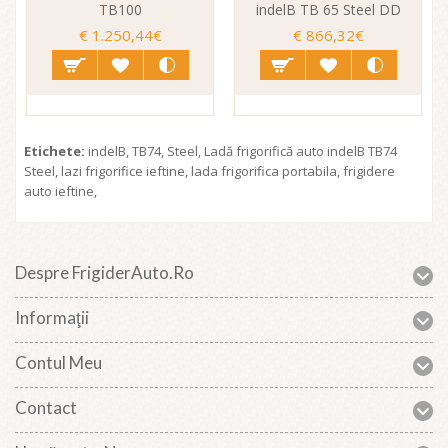
TB100
indelB TB 65 Steel DD
in
€ 1.250,44€
€ 866,32€
Etichete:
indelB
,
TB74
,
Steel
,
Ladă frigorifică auto indelB TB74
Steel
,
lazi frigorifice ieftine
,
lada frigorifica portabila
,
frigidere
auto ieftine
,
Despre FrigiderAuto.ro
Informaţii
Contul Meu
Contact