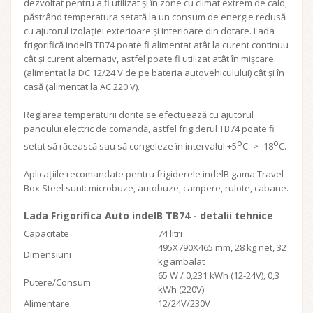
dezvoltat pentru a fi utilizat și în zone cu climat extrem de cald,
păstrând temperatura setată la un consum de energie redusă
cu ajutorul izolației exterioare și interioare din dotare. Lada
frigorifică indelB TB74 poate fi alimentat atât la curent continuu
cât și curent alternativ, astfel poate fi utilizat atât în mișcare
(alimentat la DC 12/24 V de pe bateria autovehiculului) cât și în
casă (alimentat la AC 220 V).
Reglarea temperaturii dorite se efectuează cu ajutorul
panoului electric de comandă, astfel frigiderul TB74 poate fi
o
o
setat să răcească sau să congeleze în intervalul +5
C -> -18
C.
Aplicațiile recomandate pentru frigiderele indelB gama Travel
Box Steel sunt: microbuze, autobuze, campere, rulote, cabane.
Lada Frigorifica Auto indelB TB74 - detalii tehnice
Capacitate
74 litri
495X790X465 mm, 28 kg net, 32
Dimensiuni
kg ambalat
65 W / 0,231 kWh (12-24V), 0,3
Putere/Consum
kWh (220V)
Alimentare
12/24V/230V