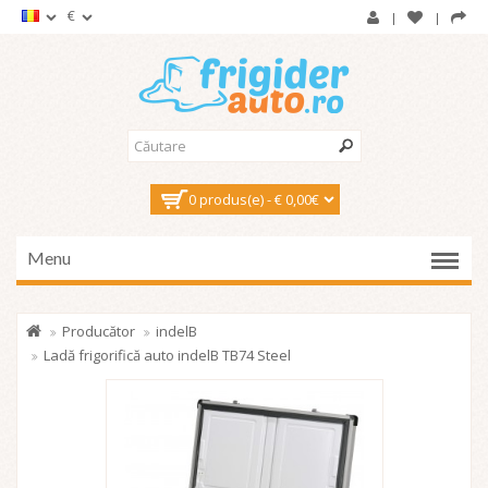
€
0 produs(e) - € 0,00€
Menu
Producător
indelB
Ladă frigorifică auto indelB TB74 Steel