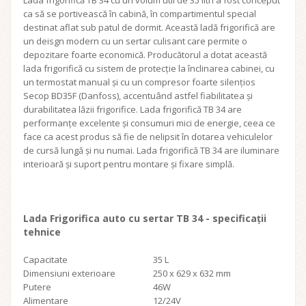
Lada frigorifică TB 34 cu un volum util de 35 litri a fost conceput
ca să se portivească în cabină, în compartimentul special
destinat aflat sub patul de dormit. Această ladă frigorifică are
un deisgn modern cu un sertar culisant care permite o
depozitare foarte economică. Producătorul a dotat această
lada frigorifică cu sistem de protecție la înclinarea cabinei, cu
un termostat manual și cu un compresor foarte silențios
Secop BD35F (Danfoss), accentuând astfel fiabilitatea și
durabilitatea lăzii frigorifice. Lada frigorifică TB 34 are
performanțe excelente și consumuri mici de energie, ceea ce
face ca acest produs să fie de nelipsit în dotarea vehiculelor
de cursă lungă și nu numai. Lada frigorifică TB 34 are iluminare
interioară și suport pentru montare și fixare simplă.
Lada Frigorifica auto
cu sertar TB 34 - specificații
tehnice
Capacitate
35 L
Dimensiuni exterioare
250 x 629 x 632 mm
Putere
46W
Alimentare
12/24V