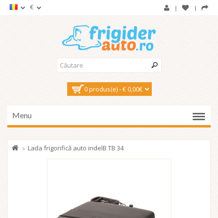
€
0 produs(e) - € 0,00€
Menu
Lada frigorifică auto indelB TB 34