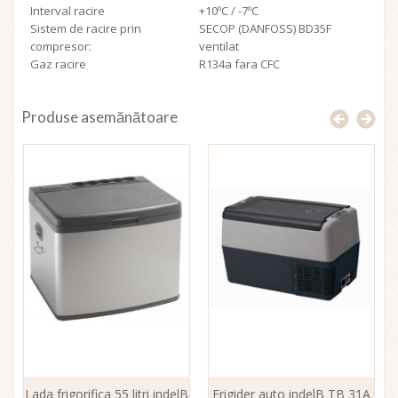
Interval racire
+10ºC / -7ºC
Sistem de racire prin
SECOP (DANFOSS) BD35F
compresor:
ventilat
Gaz racire
R134a fara CFC
Produse asemănătoare
Lada frigorifica 55 litri indelB
Frigider auto indelB TB 31A
F