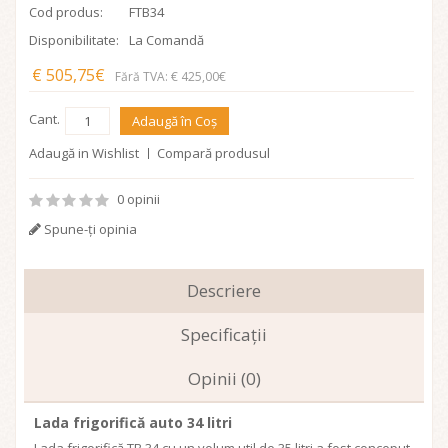
Cod produs:
FTB34
Disponibilitate:
La Comandă
€ 505,75€
Fără TVA: € 425,00€
Cant.
Adaugă în Coş
Adaugă in Wishlist
Compară produsul
0 opinii
Spune-ţi opinia
Descriere
Specificaţii
Opinii (0)
Lada frigorifică auto 34 litri