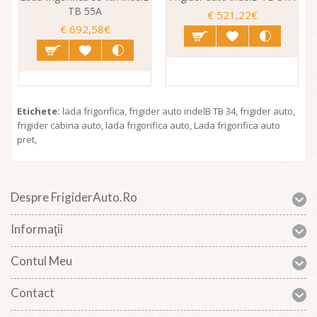
TB 55A
sp
€ 521,22€
€ 692,58€
Etichete:
lada frigorifica
,
frigider auto indelB TB 34
,
frigider auto
,
frigider cabina auto
,
lada frigorifica auto
,
Lada frigorifica auto
pret
,
Despre FrigiderAuto.ro
Informaţii
Contul Meu
Contact