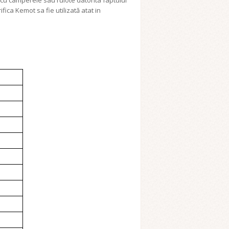
e cu camperele sau rulote datorita faptului
ica Kemot sa fie utilizată atat in