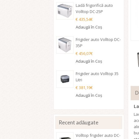
Ladă frigorifică auto
Volltop DC-25P
€ 435,54€
Adaugă în Coş
Frigider auto Volltop DC-
35P
€ 456,07€
Adaugă în Coş
Frigider auto Volltop 35
Litri
€ 381,19€
D
Adaugă în Coş
La
La
ac
Recent adăugate
al
bu
Volltop frigider auto DC-