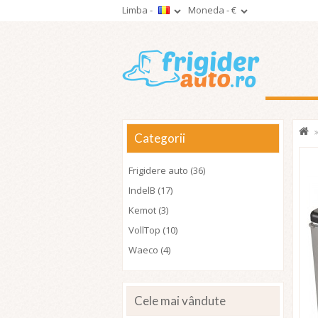
Limba -
Moneda -
€
Categorii
Frigidere auto (36)
IndelB (17)
Kemot (3)
VollTop (10)
Waeco (4)
Cele mai vândute