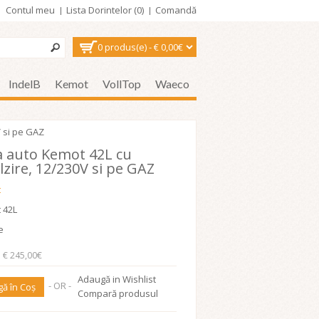
Contul meu
Lista Dorintelor (0)
Comandă
0 produs(e) - € 0,00€
IndelB
Kemot
VollTop
Waeco
V si pe GAZ
ca auto Kemot 42L cu
lzire, 12/230V si pe GAZ
t
 42L
e
: € 245,00€
Adaugă in Wishlist
- OR -
ă în Coş
Compară produsul