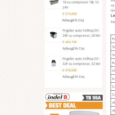
st
16 cu compresor 18L 12-
ca
24V
res
€ 374,85€
La
Adaugă în Coş
Ti
Frigider auto Volltop DC-
26F cu compresor, 26 litri
P
€ 464,10€
S
Adaugă în Coş
V
Frigider auto Volltop DC-
R
32F cu compresor, 32 litri
€ 476,00€
C
Adaugă în Coş
I
C
C
A
A