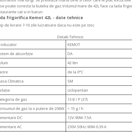
ationarilor mai lungi. Se preteaza foarte bine si celor care le plac excursiil
 se poate conecta la butelia de gaz.Volumul mare de 42L face ca lada frigorif
taurante cat si in baruri.
da frigorifica Kemot 42L - date tehnice
mp de livrare 7-10 zile lucratoare daca nu este pe stoc
Detalii Tehnice
roducator
KEMOT
istem de absorbție
DA
olum
42 litri
acire
de la 0°C
lasa Climatica
SM
zolație
ciclopentan
ategoria de gaz
13 B / P (37)
onsumul de gaz la o putere de 206W
< 15 g / h
limentare DC
12V-90W-7.5A
limentare AC
230V-50Hz-90W-0.39 A