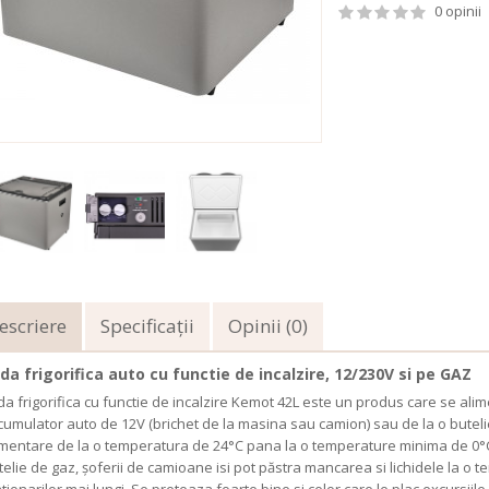
0 opinii
escriere
Specificaţii
Opinii (0)
da frigorifica auto cu functie de incalzire, 12/230V si pe GAZ
da frigorifica cu functie de incalzire Kemot 42L este un produs care se ali
cumulator auto de 12V (brichet de la masina sau camion) sau de la o buteli
imentare de la o temperatura de 24°C pana la o temperature minima de 0°C.D
telie de gaz, șoferii de camioane isi pot păstra mancarea si lichidele la o t