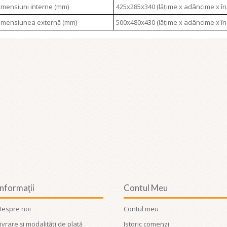
imensiuni interne (mm)
425x285x340 (lățime x adâncime x în
imensiunea externă (mm)
500x480x430 (lățime x adâncime x în
Informaţii
Contul Meu
Despre noi
Contul meu
ivrare și modalități de plată
Istoric comenzi