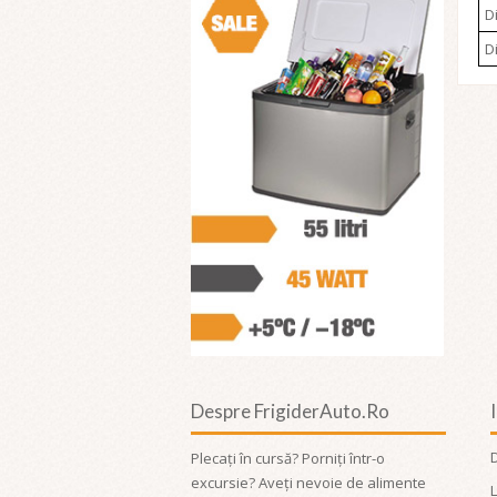
D
D
Despre FrigiderAuto.ro
Plecați în cursă? Porniți într-o
excursie? Aveți nevoie de alimente
L