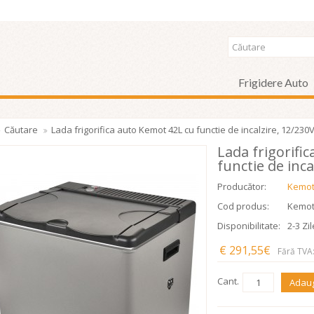
Frigidere Auto
Căutare
Lada frigorifica auto Kemot 42L cu functie de incalzire, 12/230
Lada frigorifi
functie de inca
Producător:
Kemo
Cod produs:
Kemot
Disponibilitate:
2-3 Zil
€ 291,55€
Fără TVA
Cant.
Adaug