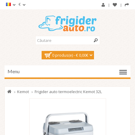
€
0 produs(e) - € 0,00€
Menu
Kemot
Frigider auto termoelectric Kemot 32L