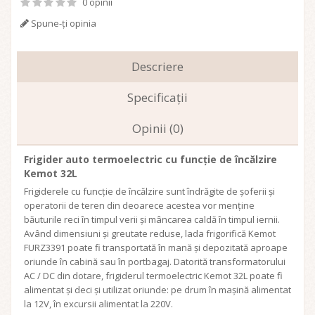
0 opinii
Spune-ţi opinia
Descriere
Specificaţii
Opinii (0)
Frigider auto termoelectric cu funcție de încălzire
Kemot 32L
Frigiderele cu funcție de încălzire sunt îndrăgite de șoferii și
operatorii de teren din deoarece acestea vor menține
băuturile reci în timpul verii și mâncarea caldă în timpul iernii.
Având dimensiuni și greutate reduse, lada frigorifică Kemot
FURZ3391 poate fi transportată în mană și depozitată aproape
oriunde în cabină sau în portbagaj. Datorită transformatorului
AC / DC din dotare, frigiderul termoelectric Kemot 32L poate fi
alimentat și deci și utilizat oriunde: pe drum în mașină alimentat
la 12V, în excursii alimentat la 220V.