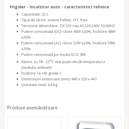
Frigider - Incalzitor auto - caracteristici tehnice
Capacitate: 32 L
Tipul de răcire: sistem Peltier, CFC free
Tensiune alimentare : DC12V sau AC220-240V 50-60HZ
Putere consumată (DC): răcire 40W ±20%, încălzire 48W
±20%
Putere consumată (AC): răcire 52W ±20%, încălzire 58W
±20%
Putere consumată pe modul ECO: 8W
o
Răcire: cu 18 - 22
C mai puțin decât temperatura
mediului ambiant
Încălzire: la +65 grade C
Dimensiuni exterioare (mm): 440 x 320 x 447
Greutate netă: 4.6 kg
Produse asemănătoare