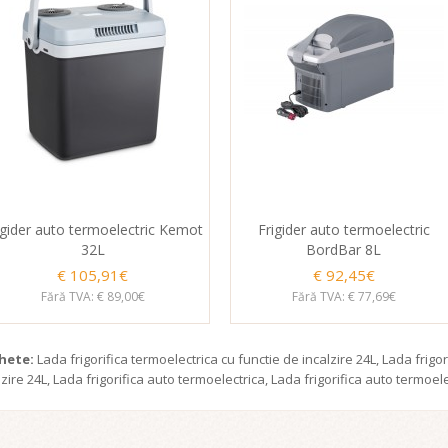
igider auto termoelectric Kemot
Frigider auto termoelectric
32L
BordBar 8L
€ 105,91€
€ 92,45€
Fără TVA: € 89,00€
Fără TVA: € 77,69€
chete:
Lada frigorifica termoelectrica cu functie de incalzire 24L
,
Lada frigor
lzire 24L
,
Lada frigorifica auto termoelectrica
,
Lada frigorifica auto termoel