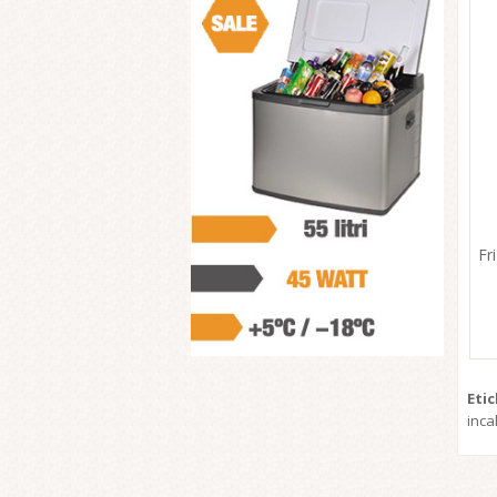
Fr
Eti
inca