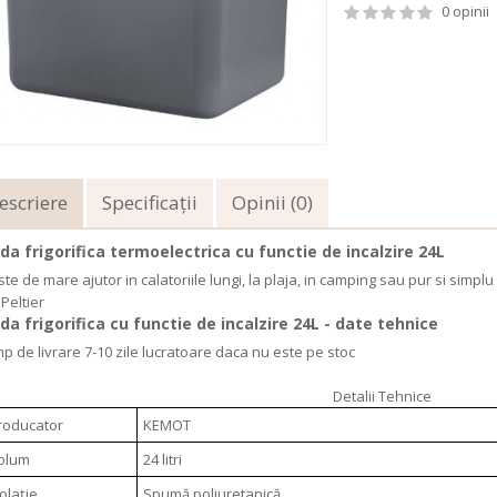
0 opinii
escriere
Specificaţii
Opinii (0)
da frigorifica termoelectrica cu functie de incalzire 24L
ste de mare ajutor in calatoriile lungi, la plaja, in camping sau pur si simplu
 Peltier
da frigorifica cu functie de incalzire 24L - date tehnice
mp de livrare 7-10 zile lucratoare daca nu este pe stoc
Detalii Tehnice
roducator
KEMOT
olum
24 litri
zolație
Spumă poliuretanică