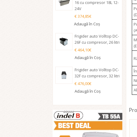
16 cu compresor 18L 12-
24V
P
(D
€ 374,85€
Adaugă în Coş
P
(
Frigider auto Volltop DC-
M
26F cu compresor, 26 litri
(
€ 464,10€
Adaugă în Coş
R
Frigider auto Volltop DC-
Î
32F cu compresor, 32 litri
N
€ 476,00€
A
Adaugă în Coş
Pro