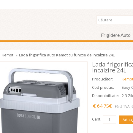
Frigidere Auto
Kemot
Lada frigorifica auto Kemot cu functie de incalzire 24L
Lada frigorifi
incalzire 24L
Producător:
Kemo
Cod produs:
Easy 
Disponibilitate:
2-3 Zil
€ 64,75€
Fără TVA: 
Cant.
Adaug