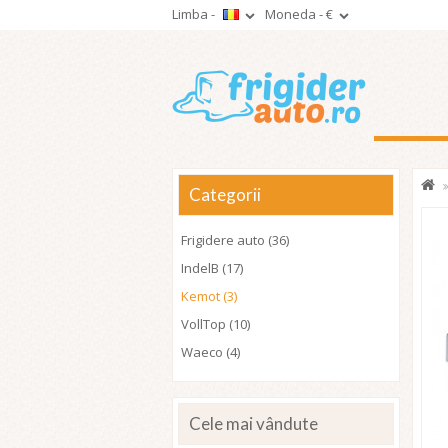
Limba -
Moneda -
€
Categorii
Frigidere auto (36)
IndelB (17)
Kemot (3)
VollTop (10)
Waeco (4)
Cele mai vândute