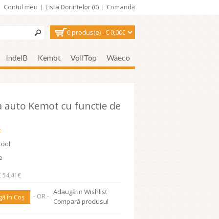
Contul meu
Lista Dorintelor (0)
Comandă
0 produs(e) - € 0,00€
IndelB
Kemot
VollTop
Waeco
ca auto Kemot cu functie de
t
Cool
e
€ 54,41€
Adaugă in Wishlist
- OR -
ă în Coş
Compară produsul