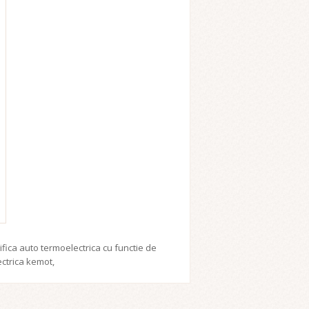
ifica auto termoelectrica cu functie de
ectrica kemot
,