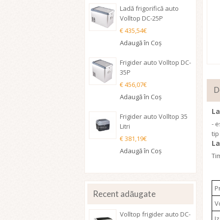
Ladă frigorifică auto
Volltop DC-25P
€ 435,54€
Adaugă în Coş
Frigider auto Volltop DC-
35P
€ 456,07€
D
Adaugă în Coş
La
Frigider auto Volltop 35
- e
Litri
tip
€ 381,19€
La
Adaugă în Coş
Ti
P
Recent adăugate
V
Volltop frigider auto DC-
I