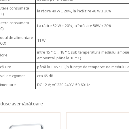
utere consumata
la răcire 40 W ± 20%, la încălzire 48 W ± 20%
C):
utere consumata
La răcire 52 W ± 20%, la încălzire 58W ± 20%
AC)
odul de alimentare
11 W
ECO)
intre 15 ° C ... 18 ° C sub temperatura mediului ambi
ăcire
ambiental, până la 10 ° C)
ncălzire
până la + 65 ° C (în funcție de temperatura mediului 
ivel de zgomot
cca 65 dB
limentare
DC 12 V; AC 220-240 V, 50-60 Hz
duse asemănătoare