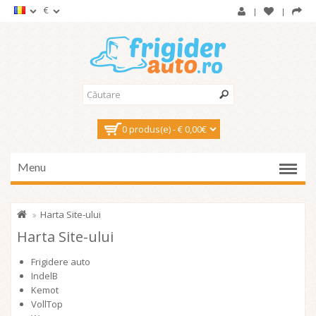
€
0 produs(e) - € 0,00€
Menu
Harta Site-ului
Harta Site-ului
Frigidere auto
IndelB
Kemot
VollTop