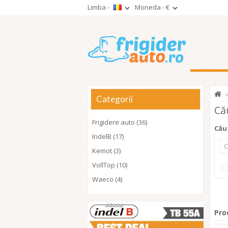
Limba -
Moneda -
€
Categorii
Că
Frigidere auto (36)
Cău
IndelB (17)
Kemot (3)
VollTop (10)
Waeco (4)
Pro