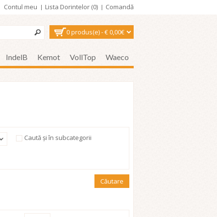
Contul meu
Lista Dorintelor (0)
Comandă
0 produs(e) - € 0,00€
IndelB
Kemot
VollTop
Waeco
Caută și în subcategorii