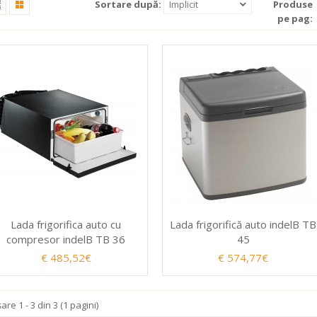
Sortare după:
Implicit
Produse
pe pag:
Lada frigorifica auto cu
Lada frigorifică auto indelB TB
compresor indelB TB 36
45
€ 485,52€
€ 574,77€
şare 1 - 3 din 3 (1 pagini)